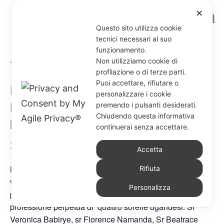
✕
Questo sito utilizza cookie
tecnici necessari al suo
funzionamento.
« Tutti gli Eventi
Non utilizziamo cookie di
profilazione o di terze parti.
Puoi accettare, rifiutare o
La Priora generale visita la
personalizzare i cookie
Delegazione "N.S. Regina dei
premendo i pulsanti desiderati.
Chiudendo questa informativa
Martiri" – Uganda
continuerai senza accettare.
26 Luglio @ 8:00 am
-
9 Agosto @ 5:00 pm
Accetta
Dal 26 luglio 2026 al 9 agosto 2026, sr Viviana Sisack
Rifiuta
visiterà le sorelle della Delegazione di Uganda
In
Personalizza
particolare, l’8 agosto 2026 a Kakumiro, riceverà la
professione perpetua di quattro sorelle ugandesi: Sr
Veronica Babirye, sr Florence Namanda, Sr Beatrace