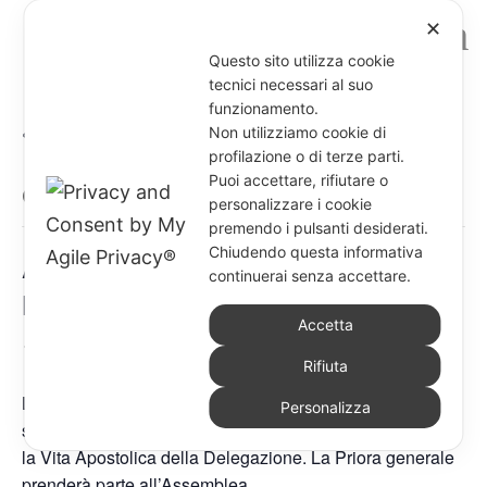
✕
Questo sito utilizza cookie
tecnici necessari al suo
funzionamento.
« Tutti gli Eventi
Non utilizziamo cookie di
profilazione o di terze parti.
Puoi accettare, rifiutare o
Questo evento è passato.
personalizzare i cookie
premendo i pulsanti desiderati.
Chiudendo questa informativa
Assemblea Annuale della
continuerai senza accettare.
Delegazione di Uganda
Accetta
1 Febbraio
-
4 Febbraio
Rifiuta
Le suore delle 3 comunità della Delegazione di Uganda
Personalizza
si riuniranno dal 1 al 4 Febbraio per verificare e rilanciare
la Vita Apostolica della Delegazione. La Priora generale
prenderà parte all’Assemblea.