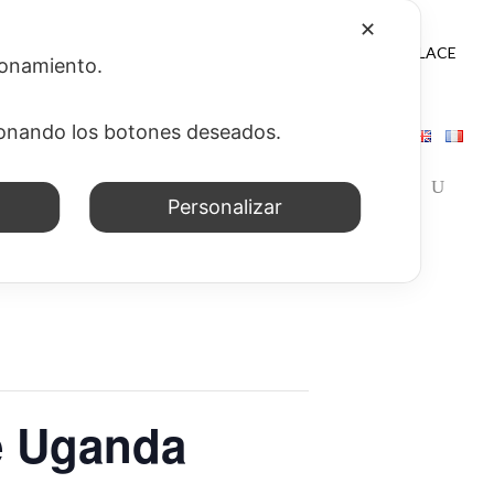
✕
NES
NOTICIAS
WEB APP
CONTACTOS
ENLACE
cionamiento.
sionando los botones deseados.
Personalizar
e Uganda