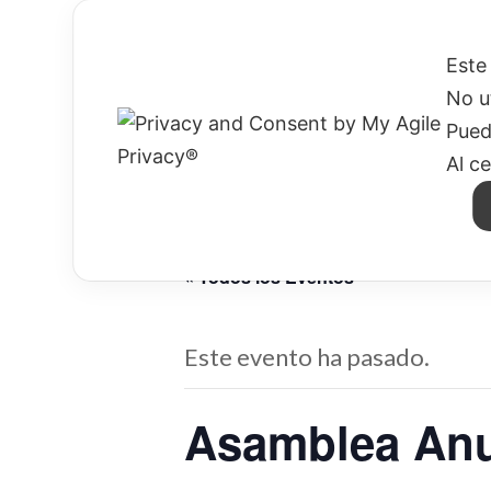
HOME
QUIENÉS SOMOS
MISIÓN
Este
No u
Pued
Al c
« Todos los Eventos
Este evento ha pasado.
Asamblea Anu