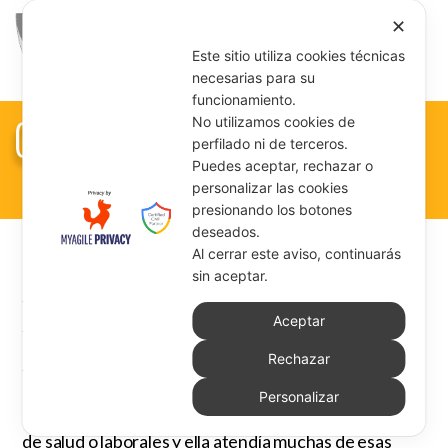
✕
Este sitio utiliza cookies técnicas
necesarias para su
funcionamiento.
CAUSA
No utilizamos cookies de
perfilado ni de terceros.
Puedes aceptar, rechazar o
personalizar las cookies
presionando los botones
deseados.
Al cerrar este aviso, continuarás
sin aceptar.
Madre Teresa Solari
falleció el 7 de mayo de 1908 y
fue sepultada en el Cementerio monumental de
Aceptar
Staglieno en Génova.
Los genoveses en particular, pero no sólo ellos, no
Rechazar
tardaron en ir a verla; comenzaron a venerarla
porque creían firmemente en su ayuda desde el
Personalizar
Cielo. Le pedían gracias por dificultades, problemas
de salud o laborales y ella atendía muchas de esas