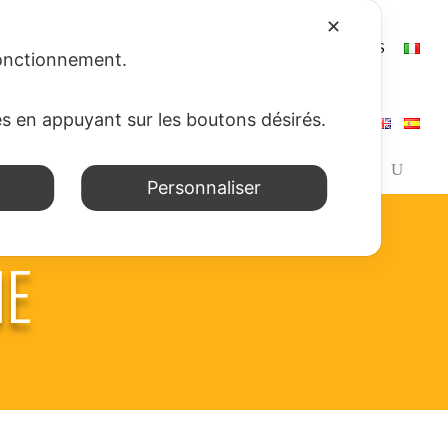
✕
SSIONS
NEWS
WEB APP
CONTACTS
LIENS
 fonctionnement.
es en appuyant sur les boutons désirés.
Personnaliser
NE