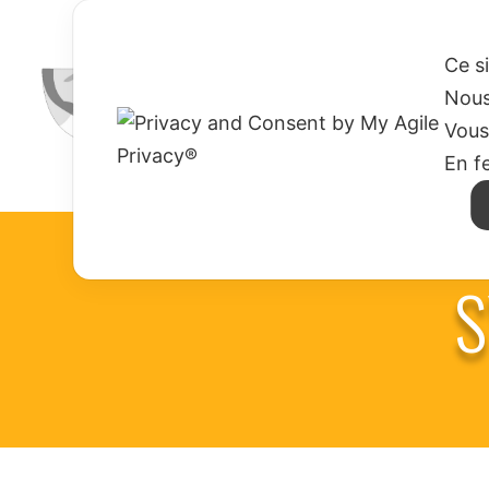
HOME
QUI SOMMES-NOUS ?
MISSIO
Ce s
Nous
Vous
En f
S