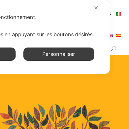
✕
SSIONS
NEWS
WEB APP
CONTACTS
LIENS
 fonctionnement.
es en appuyant sur les boutons désirés.
Personnaliser