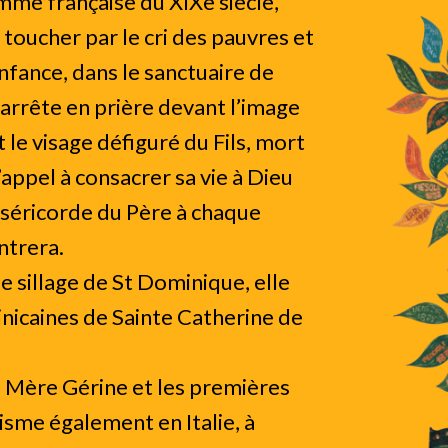
mme française du XIXe siècle,
se toucher par le cri des pauvres et
nfance, dans le sanctuaire de
arrête en prière devant l’image
 le visage défiguré du Fils, mort
l’appel à consacrer sa vie à Dieu
iséricorde du Père à chaque
ntrera.
le sillage de St Dominique, elle
icaines de Sainte Catherine de
 Mère Gérine et les premières
sme également en Italie, à