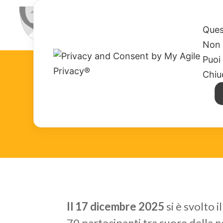
HOME
CHI SIAMO
MISSION
Ques
Non 
Puoi
Chiu
Il 17 dicembre 2025
si è svolto i
70 partecipanti tra suore della n