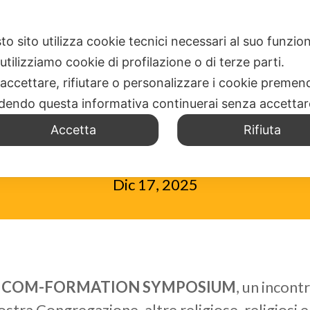
E
SPIRITUALITÀ
DOVE SIAMO
UFFICIO MISSIONI
to sito utilizza cookie tecnici necessari al suo funz
utilizziamo cookie di profilazione o di terze parti.
 accettare, rifiutare o personalizzare i cookie premend
dendo questa informativa continuerai senza accetta
SYMPOSIUM ONLIN
Accetta
Rifiuta
Dic 17, 2025
l
COM-FORMATION SYMPOSIUM
, un incont
ostra Congregazione, altre religiose, religiosi 