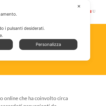
✕
NEWS
WEB APP
SCRIVICI
LINK
ionamento.
o i pulsanti desiderati.
re.
E
Personalizza
ro online che ha coinvolto circa
e sacerdoti provenienti da