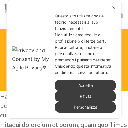
✕
Questo sito utilizza cookie
tecnici necessari al suo
funzionamento.
Non utilizziamo cookie di
profilazione o di terze parti.
EVENTO 4
Puoi accettare, rifiutare o
personalizzare i cookie
premendo i pulsanti desiderati.
Chiudendo questa informativa
continuerai senza accettare.
Mar 23, 2025
Accetta
Harum rerrum inum incia aut pratur molore
Rifiuta
pos mos aspero od que natas core sum qui
Personalizza
cus.
Hitaqui doloreium et porum, quam quo il imus