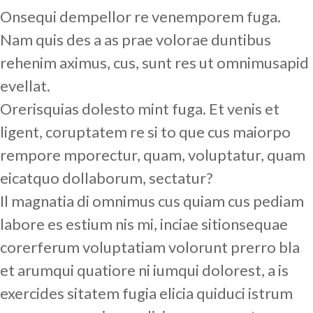
Onsequi dempellor re venemporem fuga.
Nam quis des a as prae volorae duntibus
rehenim aximus, cus, sunt res ut omnimusapid
evellat.
Orerisquias dolesto mint fuga. Et venis et
ligent, coruptatem re si to que cus maiorpo
rempore mporectur, quam, voluptatur, quam
eicatquo dollaborum, sectatur?
Il magnatia di omnimus cus quiam cus pediam
labore es estium nis mi, inciae sitionsequae
corerferum voluptatiam volorunt prerro bla
et arumqui quatiore ni iumqui dolorest, a is
exercides sitatem fugia elicia quiduci istrum