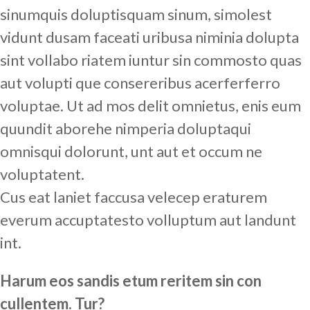
sinumquis doluptisquam sinum, simolest
vidunt dusam faceati uribusa niminia dolupta
sint vollabo riatem iuntur sin commosto quas
aut volupti que consereribus acerferferro
voluptae. Ut ad mos delit omnietus, enis eum
quundit aborehe nimperia doluptaqui
omnisqui dolorunt, unt aut et occum ne
voluptatent.
Cus eat laniet faccusa velecep eraturem
everum accuptatesto volluptum aut landunt
int.
Harum eos sandis etum reritem sin con
cullentem. Tur?