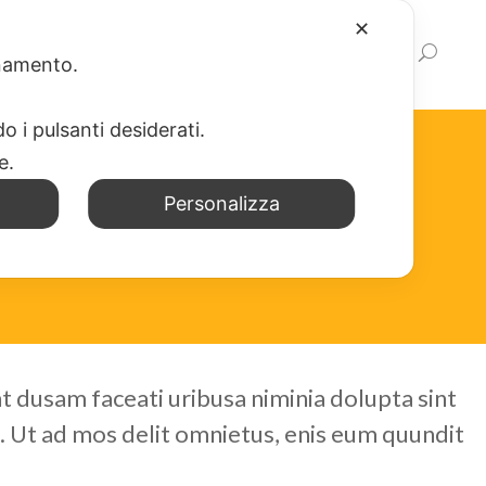
✕
NEWS
WEB APP
SCRIVICI
LINK
ionamento.
o i pulsanti desiderati.
re.
Personalizza
 dusam faceati uribusa niminia dolupta sint
. Ut ad mos delit omnietus, enis eum quundit