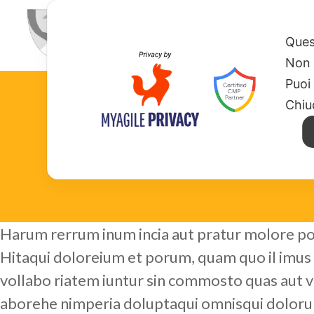
HOME
CHI SIAMO
MISSION
Ques
Non 
Puoi
Chiu
Harum rerrum inum incia aut pratur molore po
Hitaqui doloreium et porum, quam quo il imus 
vollabo riatem iuntur sin commosto quas aut v
aborehe nimperia doluptaqui omnisqui dolorun