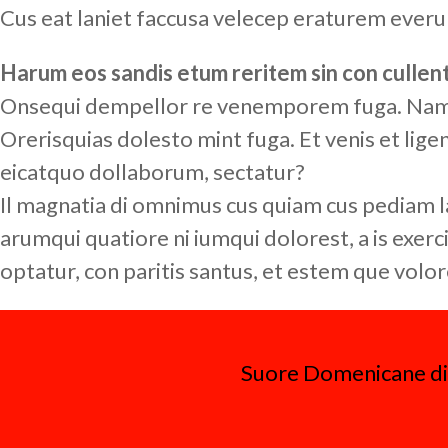
Cus eat laniet faccusa velecep eraturem everu
Harum eos sandis etum reritem sin con cullen
Onsequi dempellor re venemporem fuga. Nam qu
Orerisquias dolesto mint fuga. Et venis et li
eicatquo dollaborum, sectatur?
Il magnatia di omnimus cus quiam cus pediam l
arumqui quatiore ni iumqui dolorest, a is exerc
optatur, con paritis santus, et estem que volo
Suore Domenicane di S