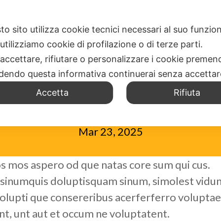
E
SPIRITUALITÀ
DOVE SIAMO
UFFICIO MISSIONI
to sito utilizza cookie tecnici necessari al suo funz
utilizziamo cookie di profilazione o di terze parti.
 accettare, rifiutare o personalizzare i cookie premend
dendo questa informativa continuerai senza accetta
EVENTO 3
Accetta
Rifiuta
Mar 23, 2025
s mos aspero od que natas core sum qui cus.
sinumquis doluptisquam sinum, simolest vidunt
olupti que consereribus acerferferro voluptae
t, unt aut et occum ne voluptatent.