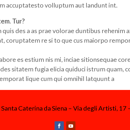
m accuptatesto volluptum aut landunt int.
tem. Tur?
is des a as prae volorae duntibus rehenim axi
gent, coruptatem re si to que cus maiorpo rem
abore es estium nis mi, inciae sitionsequae co
ides sitatem fugia elicia quiduci istrum quam, c
remporat lique cum qui omnihil latquunt a
anta Caterina da Siena – Via degli Artisti, 17