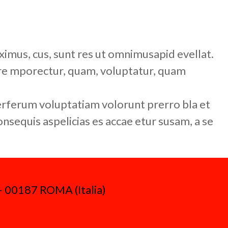
mus, cus, sunt res ut omnimusapid evellat.
pore mporectur, quam, voluptatur, quam
rerferum voluptatiam volorunt prerro bla et
onsequis aspelicias es accae etur susam, a se
 – 00187 ROMA (Italia)