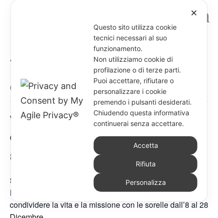
✕
Questo sito utilizza cookie
tecnici necessari al suo
funzionamento.
« Tutti gli Eventi
Non utilizziamo cookie di
profilazione o di terze parti.
Puoi accettare, rifiutare o
Questo evento è passato.
personalizzare i cookie
premendo i pulsanti desiderati.
Chiudendo questa informativa
Visita della Vicaria generale alla
continuerai senza accettare.
comunità di Trois Rivieres
Accetta
8 Dicembre 2025
-
28 Dicembre 2025
Rifiuta
Sr Romina Pietrangelo visiterà la comunità di Trois
Personalizza
Rivieres in Guadeloupe per accompagnare, sostenere e
condividere la vita e la missione con le sorelle dall’8 al 28
Dicembre.