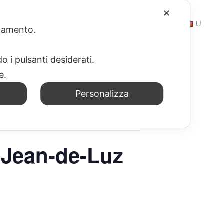
✕
NEWS
WEB APP
SCRIVICI
LINK
ionamento.
o i pulsanti desiderati.
re.
Personalizza
t-Jean-de-Luz