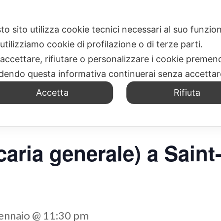
E
SPIRITUALITÀ
DOVE SIAMO
UFFICIO MISSIONI
to sito utilizza cookie tecnici necessari al suo funz
utilizziamo cookie di profilazione o di terze parti.
 accettare, rifiutare o personalizzare i cookie premend
dendo questa informativa continuerai senza accetta
Accetta
Rifiuta
caria generale) a Sain
ennaio @ 11:30 pm