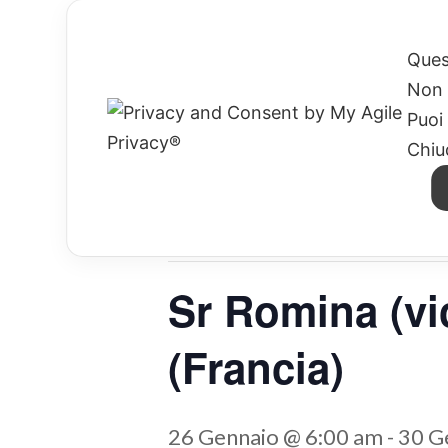
HOME
CHI SIAMO
MISSION
Ques
Non 
Puoi
Chiu
« Tutti gli Eventi
Questo evento è passato.
Sr Romina (vi
(Francia)
26 Gennaio @ 6:00 am
-
30 G