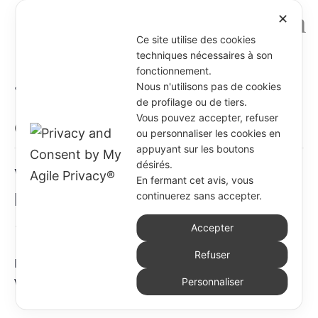
✕
Ce site utilise des cookies
techniques nécessaires à son
fonctionnement.
« Tous les Évènements
Nous n'utilisons pas de cookies
de profilage ou de tiers.
Vous pouvez accepter, refuser
Cet évènement est passé.
ou personnaliser les cookies en
appuyant sur les boutons
désirés.
Visite canonique en Amérique
En fermant cet avis, vous
latine
continuerez sans accepter.
17 juin 2025
-
20 août 2025
Accepter
Refuser
Du 17 juin au 20 août, la Prieure générale effectuera sa
visite canonique dans la Province d’Amérique latine.
Personnaliser