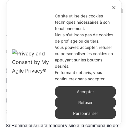
✕
Ce site utilise des cookies
techniques nécessaires à son
fonctionnement.
« Tous les Évènements
Nous n'utilisons pas de cookies
de profilage ou de tiers.
Vous pouvez accepter, refuser
Cet évènement est passé.
ou personnaliser les cookies en
appuyant sur les boutons
désirés.
Sr Romina Pietrangelo et sr Lara
En fermant cet avis, vous
Morelli rendent visite à la
continuerez sans accepter.
communauté de Trois-Rivières
Accepter
(Guadeloupe)
Refuser
30 juin @ 6:30 am
-
9 juillet @ 4:30 pm
Personnaliser
Sr Romina et sr Lara rendent visite à la communauté de