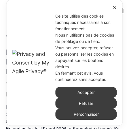
✕
Ce site utilise des cookies
techniques nécessaires à son
fonctionnement.
« Tous les Évènements
Nous n'utilisons pas de cookies
de profilage ou de tiers.
Vous pouvez accepter, refuser
La Prieure générale rend visite à la
ou personnaliser les cookies en
Délégation « Notre-Dame, Siège de
appuyant sur les boutons
désirés.
la Sagesse » – Nigeria
En fermant cet avis, vous
continuerez sans accepter.
9 août @ 8:00 am
-
16 septembre @ 5:00
pm
Accepter
Refuser
Du 9 août 2026 au 16 septembre 2026
, Sr Viviana
Sisack rendra visite aux sœurs de la Délégation du
Personnaliser
Nigeria.
En particulier, le 15 août 2026, à Sangotedo (Lagos), Sr