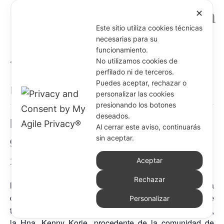
✕
Este sitio utiliza cookies técnicas
necesarias para su
funcionamiento.
« Todos los Eventos
No utilizamos cookies de
perfilado ni de terceros.
Puedes aceptar, rechazar o
Este evento ha pasado.
personalizar las cookies
presionando los botones
deseados.
Hna. Romina Pietrangelo (vicaria
Al cerrar este aviso, continuarás
general) en Francia
sin aceptar.
2 marzo @ 8:00 am
-
11 marzo @ 5:00 pm
Aceptar
Rechazar
Del 2 al 9 de marzo de 2026, la Hna. Romina
visitó la
comunidad de Carcassonne, que atraviesa un período de
Personalizar
transición con la reciente llegada de una nueva hermana,
la Hna. Kenny Korie, procedente de la comunidad de