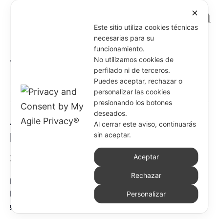
✕
Este sitio utiliza cookies técnicas
necesarias para su
funcionamiento.
« Todos los Eventos
No utilizamos cookies de
perfilado ni de terceros.
Puedes aceptar, rechazar o
Este evento ha pasado.
personalizar las cookies
presionando los botones
deseados.
Asamblea de la Delegación de
Al cerrar este aviso, continuarás
Nigeria
sin aceptar.
23 agosto 2025
-
31 agosto 2025
Aceptar
Rechazar
Del 23 al 31 de agosto se celebrará la asamblea de la
Delegación de Nigeria, a la que asistirán las asistentes
Personalizar
generales sor Lara Morelli y sor Robina Victor.